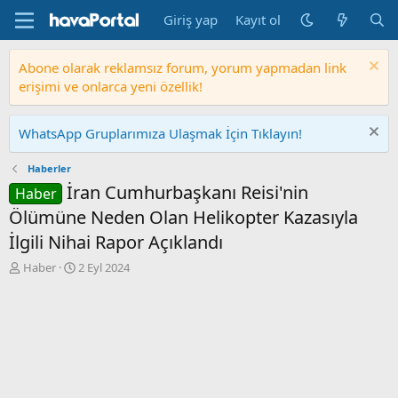
Giriş yap
Kayıt ol
Abone olarak reklamsız forum, yorum yapmadan link
erişimi ve onlarca yeni özellik!
WhatsApp Gruplarımıza Ulaşmak İçin Tıklayın!
Haberler
İran Cumhurbaşkanı Reisi'nin
Haber
Ölümüne Neden Olan Helikopter Kazasıyla
İlgili Nihai Rapor Açıklandı
K
B
Haber
2 Eyl 2024
o
a
n
ş
b
l
u
a
y
n
u
g
b
ı
a
ç