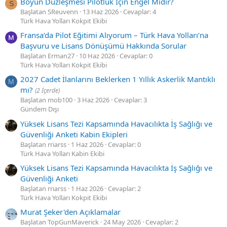
Boyun Düzleşmesi Pilotluk İçin Engel Midir?
S
Başlatan SReuvenn
13 Haz 2026
Cevaplar: 4
Türk Hava Yolları Kokpit Ekibi
Fransa’da Pilot Eğitimi Alıyorum – Türk Hava Yolları’na
Başvuru ve Lisans Dönüşümü Hakkında Sorular
Başlatan Erman27
10 Haz 2026
Cevaplar: 0
Türk Hava Yolları Kokpit Ekibi
2027 Cadet İlanlarını Beklerken 1 Yıllık Askerlik Mantıklı
M
mı?
(2 İçerde)
Başlatan mob100
3 Haz 2026
Cevaplar: 3
Gündem Dışı
Yüksek Lisans Tezi Kapsamında Havacılıkta İş Sağlığı ve
Güvenliği Anketi Kabin Ekipleri
Başlatan rriarss
1 Haz 2026
Cevaplar: 0
Türk Hava Yolları Kabin Ekibi
Yüksek Lisans Tezi Kapsamında Havacılıkta İş Sağlığı ve
Güvenliği Anketi
Başlatan rriarss
1 Haz 2026
Cevaplar: 2
Türk Hava Yolları Kokpit Ekibi
Murat Şeker'den Açıklamalar
Başlatan TopGunMaverick
24 May 2026
Cevaplar: 2