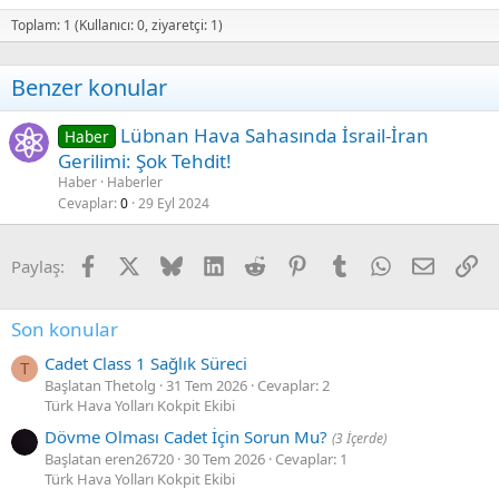
Verdana
Toplam: 1 (Kullanıcı: 0, ziyaretçi: 1)
Benzer konular
Lübnan Hava Sahasında İsrail-İran
Haber
Gerilimi: Şok Tehdit!
Haber
Haberler
Cevaplar
0
29 Eyl 2024
Facebook
X
Bluesky
LinkedIn
Reddit
Pinterest
Tumblr
WhatsApp
E-posta
Li
Paylaş:
Son konular
Cadet Class 1 Sağlık Süreci
T
Başlatan Thetolg
31 Tem 2026
Cevaplar: 2
Türk Hava Yolları Kokpit Ekibi
Dövme Olması Cadet İçin Sorun Mu?
(3 İçerde)
Başlatan eren26720
30 Tem 2026
Cevaplar: 1
Türk Hava Yolları Kokpit Ekibi