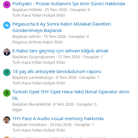
Psikiyatri - Prozac Kullanımı İşe Alım Süreci Hakkında
H
Başlatan H00wb
25 Tem 2026
Cevaplar: 0
Türk Hava Yolları Kokpit Ekibi
Pegasus'ta 8 Ay Sonra Kabin Mülakat Davetleri
Gönderilmeye Başlandı
Başlatan admin
15 Tem 2026
Cevaplar: 0
Pegasus Airlines Kabin Ekibi
E-Nabız tanı geçmişi için sehven kâğıdı almak
Başlatan Eyupoglueren
12 Tem 2026
Cevaplar: 1
Türk Hava Yolları Kokpit Ekibi
18 yaş altı anksiyete tanısı&durum raporu
Y
Başlatan yankeetango
8 Tem 2026
Cevaplar: 1
Türk Hava Yolları Kokpit Ekibi
Türkish Opet THY Opet Hava Yakıt İkmal Operator alımı
B
hk.
Başlatan Burakkkk06
8 Tem 2026
Cevaplar: 0
Diğer
THY Pace A Audio visual memory hakkında
Başlatan mtaskasn
24 Haz 2026
Cevaplar: 1
Türk Hava Yolları Kokpit Ekibi