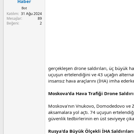
a
ç
Haber
ş
t
Bot
l
a
Katılım
31 Ağu 2024
a
r
Mesajlar
89
t
i
Beğeni
2
a
h
n
i
gerçekleşen drone saldırıları, üç büyük ha
uçuşun ertelendiğini ve 43 uçağın alternat
insansız hava araçlarını (İHA) imha ederk
Moskova'da Hava Trafiği Drone Saldırı
Moskova'nın Vnukovo, Domodedovo ve Zhu
aksamalara yol açtı. 74 uçuşun ertelendiği
güvenlik tedbirlerinin en üst seviyeye çı
Rusya'da Büyük Ölçekli İHA Saldırıları