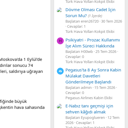
Türk Hava Yolları Kokpit Ekibi
Dövme Olması Cadet İçin
Sorun Mu?
(1 İçerde)
Başlatan eren26720
30 Tem 2026
Cevaplar: 1
Türk Hava Yolları Kokpit Ekibi
Psikiyatri - Prozac Kullanımı
H
İşe Alım Süreci Hakkında
Başlatan H00wb
25 Tem 2026
Cevaplar: 0
Moskova'da 1 Eylül'de
Türk Hava Yolları Kokpit Ekibi
ldırılar sonucu 74
Pegasus'ta 8 Ay Sonra Kabin
leri, saldırıya uğrayan
Mülakat Davetleri
Gönderilmeye Başlandı
Başlatan admin
15 Tem 2026
Cevaplar: 0
Pegasus Airlines Kabin Ekibi
fiğinde büyük
E-Nabız tanı geçmişi için
aşkentin hava sahasında
sehven kâğıdı almak
Başlatan Eyupoglueren
12 Tem
2026
Cevaplar: 1
Türk Hava Yolları Kokpit Ekibi