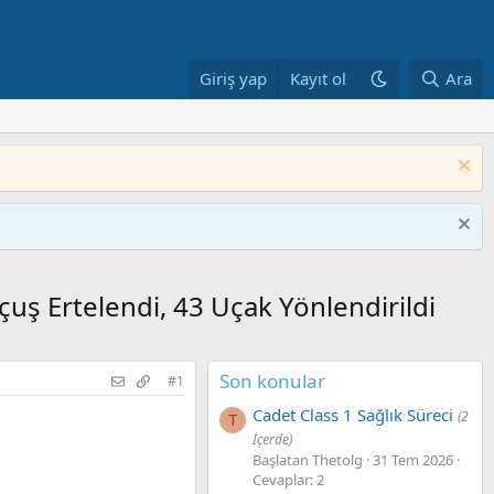
Giriş yap
Kayıt ol
Ara
çuş Ertelendi, 43 Uçak Yönlendirildi
Son konular
ky
nkedIn
Reddit
Pinterest
Tumblr
WhatsApp
E-posta
Bağlantıyı kopyala
#1
Cadet Class 1 Sağlık Süreci
(2
T
İçerde)
Başlatan Thetolg
31 Tem 2026
Cevaplar: 2