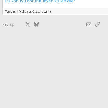
Bu konuyu görüntüleyen kullanıcılar
Toplam: 1 (Kullanıcı: 0, ziyaretçi: 1)
Facebook
X
Bluesky
LinkedIn
Reddit
Pinterest
Tumblr
WhatsApp
E-posta
Link
Paylaş: