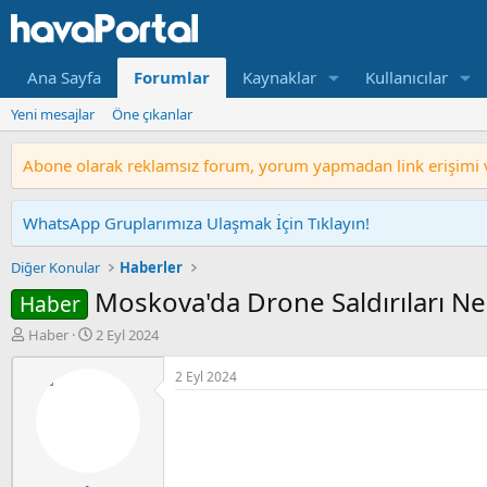
Ana Sayfa
Forumlar
Kaynaklar
Kullanıcılar
Yeni mesajlar
Öne çıkanlar
Abone olarak reklamsız forum, yorum yapmadan link erişimi ve
WhatsApp Gruplarımıza Ulaşmak İçin Tıklayın!
Diğer Konular
Haberler
Moskova'da Drone Saldırıları Ned
Haber
K
B
Haber
2 Eyl 2024
o
a
n
ş
2 Eyl 2024
b
l
u
a
y
n
u
g
b
ı