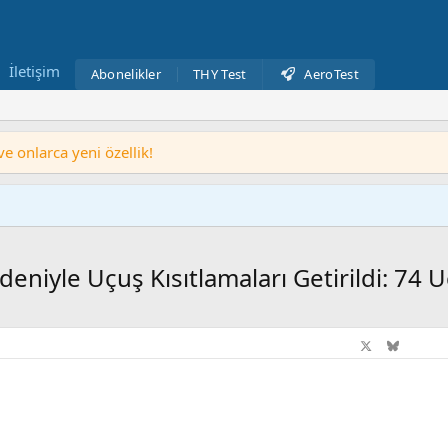
İletişim
Abonelikler
THY Test
AeroTest
 onlarca yeni özellik!
eniyle Uçuş Kısıtlamaları Getirildi: 74 U
Facebook
X
Blues
Li