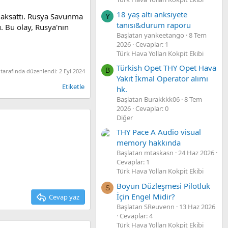
18 yaş altı anksiyete
e aksattı. Rusya Savunma
Y
tanısı&durum raporu
. Bu olay, Rusya'nın
Başlatan yankeetango
8 Tem
2026
Cevaplar: 1
Türk Hava Yolları Kokpit Ekibi
Türkish Opet THY Opet Hava
B
tarafında düzenlendi:
2 Eyl 2024
Yakıt İkmal Operator alımı
Etiketle
hk.
Başlatan Burakkkk06
8 Tem
2026
Cevaplar: 0
Diğer
THY Pace A Audio visual
memory hakkında
Başlatan mtaskasn
24 Haz 2026
Cevaplar: 1
Türk Hava Yolları Kokpit Ekibi
Boyun Düzleşmesi Pilotluk
S
İçin Engel Midir?
Cevap yaz
Başlatan SReuvenn
13 Haz 2026
Cevaplar: 4
Türk Hava Yolları Kokpit Ekibi