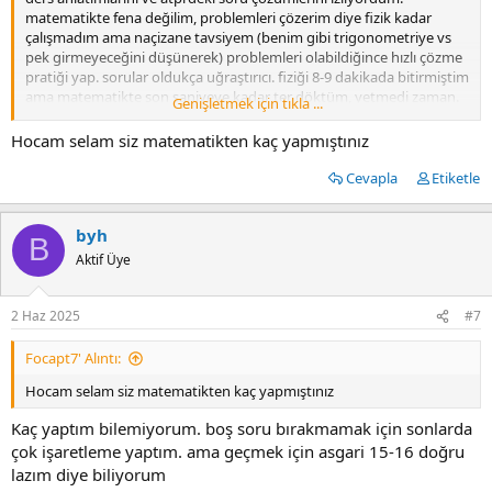
matematikte fena değilim, problemleri çözerim diye fizik kadar
çalışmadım ama naçizane tavsiyem (benim gibi trigonometriye vs
pek girmeyeceğini düşünerek) problemleri olabildiğince hızlı çözme
pratiği yap. sorular oldukça uğraştırıcı. fiziği 8-9 dakikada bitirmiştim
ama matematikte son saniyeye kadar ter döktüm, yetmedi zaman.
Genişletmek için tıkla ...
edit: postun tarihini yeni gördüm :)
Hocam selam siz matematikten kaç yapmıştınız
Cevapla
Etiketle
byh
B
Aktif Üye
2 Haz 2025
#7
Focapt7' Alıntı:
Hocam selam siz matematikten kaç yapmıştınız
Kaç yaptım bilemiyorum. boş soru bırakmamak için sonlarda
çok işaretleme yaptım. ama geçmek için asgari 15-16 doğru
lazım diye biliyorum