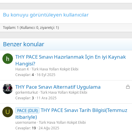
18
Tahoma
22
Times New Roman
Bu konuyu görüntüleyen kullanıcılar
26
Trebuchet MS
Verdana
Toplam: 1 (Kullanıcı: 0, ziyaretçi: 1)
Benzer konular
THY PACE Sınavı Hazırlanmak İçin En iyi Kaynak
Hangisi?
Hasan K
Türk Hava Yolları Kokpit Ekibi
Cevaplar
4
16 Eyl 2025
K
THY Pace Sınavı Alternatif Uygulama
i
gorkemturkut
Türk Hava Yolları Kokpit Ekibi
Cevaplar
3
11 Ara 2025
l
i
THY PACE Sınavı Tarih Bilgisi(Temmuz
PACE (DLR)
t
U
itibariyle)
l
usernoname
Türk Hava Yolları Kokpit Ekibi
i
Cevaplar
19
24 Ağu 2025