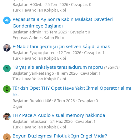
Başlatan H00wb
25 Tem 2026
Cevaplar: 0
Türk Hava Yolları Kokpit Ekibi
Pegasus'ta 8 Ay Sonra Kabin Mülakat Davetleri
Gönderilmeye Başlandı
Başlatan admin
15 Tem 2026
Cevaplar: 0
Pegasus Airlines Kabin Ekibi
E-Nabız tanı geçmişi için sehven kâğıdı almak
Başlatan Eyupoglueren
12 Tem 2026
Cevaplar: 1
Türk Hava Yolları Kokpit Ekibi
18 yaş altı anksiyete tanısı&durum raporu
(1 İçerde)
Y
Başlatan yankeetango
8 Tem 2026
Cevaplar: 1
Türk Hava Yolları Kokpit Ekibi
Türkish Opet THY Opet Hava Yakıt İkmal Operator alımı
B
hk.
Başlatan Burakkkk06
8 Tem 2026
Cevaplar: 0
Diğer
THY Pace A Audio visual memory hakkında
Başlatan mtaskasn
24 Haz 2026
Cevaplar: 1
Türk Hava Yolları Kokpit Ekibi
Boyun Düzleşmesi Pilotluk İçin Engel Midir?
S