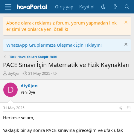
Giriş yap
Kayıt ol
Abone olarak reklamsız forum, yorum yapmadan link
erişimi ve onlarca yeni özellik!
WhatsApp Gruplarımıza Ulaşmak İçin Tıklayın!
Türk Hava Yolları Kokpit Ekibi
PACE Sınavı İçin Matematik ve Fizik Kaynakları
K
B
E
diy0jen
31 May 2025
o
a
t
n
ş
i
diy0jen
D
b
l
k
Yeni Üye
u
a
e
y
n
t
u
g
l
31 May 2025
#1
b
ı
e
a
ç
r
Herkese selam,
ş
t
l
a
Yaklaşık bir ay sonra PACE sınavına gireceğim ve ufak ufak
a
r