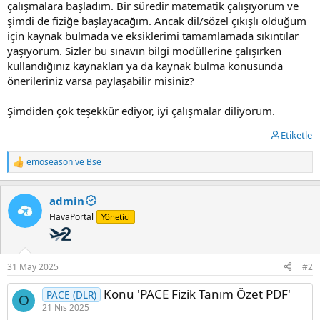
çalışmalara başladım. Bir süredir matematik çalışıyorum ve
t
i
şimdi de fiziğe başlayacağım. Ancak dil/sözel çıkışlı olduğum
a
h
n
i
için kaynak bulmada ve eksiklerimi tamamlamada sıkıntılar
yaşıyorum. Sizler bu sınavın bilgi modüllerine çalışırken
kullandığınız kaynakları ya da kaynak bulma konusunda
önerileriniz varsa paylaşabilir misiniz?
Şimdiden çok teşekkür ediyor, iyi çalışmalar diliyorum.
Etiketle
emoseason
ve
Bse
T
e
p
admin
k
i
HavaPortal
Yönetici
l
e
r
:
31 May 2025
#2
Konu 'PACE Fizik Tanım Özet PDF'
PACE (DLR)
O
21 Nis 2025