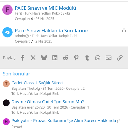
PACE Sınavı ve MIC Modülü
F
Ferit
Türk Hava Yolları Kokpit Ekibi
Cevaplar
4
26 Nis 2025
K
Pace Sınavı Hakkında Sorularınız
i
admin
Türk Hava Yolları Kokpit Ekibi
Cevaplar
7
2 Nis 2025
l
i
t
Facebook
X
Bluesky
LinkedIn
Reddit
Pinterest
Tumblr
WhatsApp
E-posta
Li
Paylaş:
l
i
Son konular
Cadet Class 1 Sağlık Süreci
T
Başlatan Thetolg
31 Tem 2026
Cevaplar: 2
Türk Hava Yolları Kokpit Ekibi
Dövme Olması Cadet İçin Sorun Mu?
Başlatan eren26720
30 Tem 2026
Cevaplar: 1
Türk Hava Yolları Kokpit Ekibi
Psikiyatri - Prozac Kullanımı İşe Alım Süreci Hakkında
(1
H
İçerde)