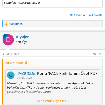
cevapları. Tabii ki ücretsiz :)
Cevapla
Etiketle
atahan5353
T
e
p
KS
diy0jen
k
D
i
Yeni Üye
l
e
r
31 May 2025
#3
:
admin' Alıntı:
Konu 'PACE Fizik Tanım Özet PDF'
PACE (DLR)
O
21 Nis 2025
Merhaba, Bazı fizik tanımlarının özetini çıkarttım. Aşağıdaki linkte
bulabilirsiniz. ATPL.tv de olan yeni pace sorularına göre özet
çıkartılmıştır. Eksik mutlaka vardır.
Öneri: Tek bu özete çalışmayın lütfen.
Genişletmek için tıkla ...
Not: Özeti genişlettiğimde link güncelleyeceğim.