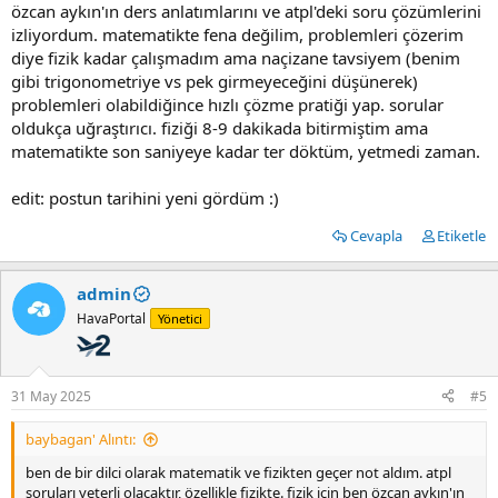
özcan aykın'ın ders anlatımlarını ve atpl'deki soru çözümlerini
izliyordum. matematikte fena değilim, problemleri çözerim
diye fizik kadar çalışmadım ama naçizane tavsiyem (benim
gibi trigonometriye vs pek girmeyeceğini düşünerek)
problemleri olabildiğince hızlı çözme pratiği yap. sorular
oldukça uğraştırıcı. fiziği 8-9 dakikada bitirmiştim ama
matematikte son saniyeye kadar ter döktüm, yetmedi zaman.
edit: postun tarihini yeni gördüm :)
Cevapla
Etiketle
admin
HavaPortal
Yönetici
31 May 2025
#5
baybagan' Alıntı:
ben de bir dilci olarak matematik ve fizikten geçer not aldım. atpl
soruları yeterli olacaktır, özellikle fizikte. fizik için ben özcan aykın'ın