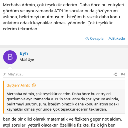
Merhaba Admin, çok teşekkür ederim. Daha önce bu entryleri
Link :
gördüm ve aynı zamanda ATPL'in sorularını da çözüyorum
aslında, belirtmeyi unutmuşum. İsteğim birazcık daha konu
İçeriği görmek için
giriş yap
ya da
kayıt ol.
anlatımı odaklı kaynaklar olması yönünde. Çok teşekkür
ederim tekrardan.
Cevapla
Etiketle
RAG - Matematik [MATH]
29 Eki 2024
byh
B
Pilot yetiştirme programlarında karşınıza çıkacak matematik soruları.
Aktif Üye
Tabii ki ücretsiz :)
31 May 2025
#4
TVT - Fizik [SCIENCE]
diy0jen' Alıntı:
29 Eki 2024
Merhaba Admin, çok teşekkür ederim. Daha önce bu entryleri
Pilot yetiştirme programlarında karşınıza çıkacak fizik soruları ve
gördüm ve aynı zamanda ATPL'in sorularını da çözüyorum aslında,
cevapları. Tabii ki ücretsiz :)
belirtmeyi unutmuşum. İsteğim birazcık daha konu anlatımı odaklı
kaynaklar olması yönünde. Çok teşekkür ederim tekrardan.
ben de bir dilci olarak matematik ve fizikten geçer not aldım.
atpl soruları yeterli olacaktır, özellikle fizikte. fizik için ben