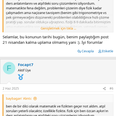
ders anlatımlarını ve atpl'deki soru çözümlerini izliyordum.
matematikte fena değilim, problemleri çözerim diye fizik kadar
çalışmadım ama naçizane tavsiyem (benim gibi trigonometriye vs
pek girmeyeceğini düşünerek) problemleri olabildiğince hızlı çözme
pratiği yap. sorular oldukça uğraştırıcı. fiziği 8-9 dakikada bitirmiştim
ama matematikte son saniyeye kadar ter döktüm, yetmedi zaman.
Genişletmek için tıkla ...
edit: postun tarihini yeni gördüm :)
Selamlar, bu konunun tarihi bugün, benim paylaştığım post
21 nisandan kalma uplama olmamış yani :). İyi forumlar
Cevapla
Etiketle
Focapt7
F
Aktif Üye
2 Haz 2025
#6
baybagan' Alıntı:
ben de bir dilci olarak matematik ve fizikten geçer not aldım. atpl
soruları yeterli olacaktır, özellikle fizikte. fizik için ben özcan aykın'ın
ders anlatımlarını ve atpl'deki soru çözümlerini izliyordum.