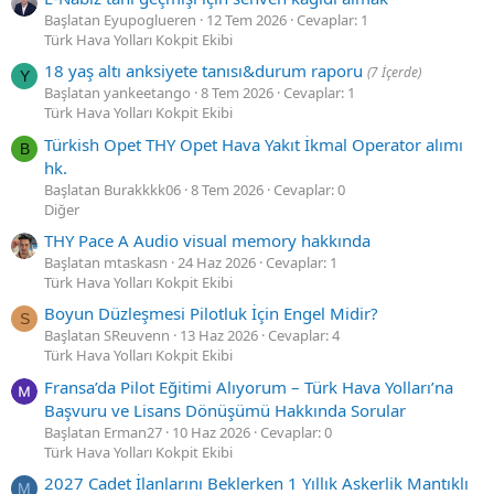
Başlatan Eyupoglueren
12 Tem 2026
Cevaplar: 1
Türk Hava Yolları Kokpit Ekibi
18 yaş altı anksiyete tanısı&durum raporu
(7 İçerde)
Y
Başlatan yankeetango
8 Tem 2026
Cevaplar: 1
Türk Hava Yolları Kokpit Ekibi
Türkish Opet THY Opet Hava Yakıt İkmal Operator alımı
B
hk.
Başlatan Burakkkk06
8 Tem 2026
Cevaplar: 0
Diğer
THY Pace A Audio visual memory hakkında
Başlatan mtaskasn
24 Haz 2026
Cevaplar: 1
Türk Hava Yolları Kokpit Ekibi
Boyun Düzleşmesi Pilotluk İçin Engel Midir?
S
Başlatan SReuvenn
13 Haz 2026
Cevaplar: 4
Türk Hava Yolları Kokpit Ekibi
Fransa’da Pilot Eğitimi Alıyorum – Türk Hava Yolları’na
Başvuru ve Lisans Dönüşümü Hakkında Sorular
Başlatan Erman27
10 Haz 2026
Cevaplar: 0
Türk Hava Yolları Kokpit Ekibi
2027 Cadet İlanlarını Beklerken 1 Yıllık Askerlik Mantıklı
M