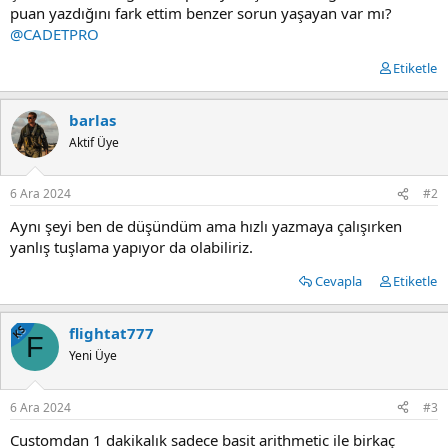
puan yazdığını fark ettim benzer sorun yaşayan var mı?
@CADETPRO
Etiketle
barlas
Aktif Üye
6 Ara 2024
#2
Aynı şeyi ben de düşündüm ama hızlı yazmaya çalışırken
yanlış tuşlama yapıyor da olabiliriz.
Cevapla
Etiketle
KS
flightat777
F
Yeni Üye
6 Ara 2024
#3
Customdan 1 dakikalık sadece basit arithmetic ile birkaç