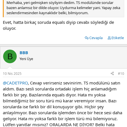
Merhaba, yeri gelmişken söyliyim dedim. TS modülünde sorular
bazen anlamsız bir dilde oluyor. Uydurma kelimeler yani. Yapay zeka
seslendirmesinden kaynaklıdır belki, bilmiyorum.
Evet, hatta birkaç soruda equals diyip cevabı söylediği de
oluyor.
Cevapla
Etiketle
BBB
B
Yeni Üye
10 Nis 2025
#10
@CADETPRO
, Cevap verirseniz sevinirim. TS modülünü satın
aldım. Bazı sesli sorularda ortadaki işlem hiç anlamadığım
farklı bir şey. Bazılarında equals diyor. Hata mı yoksa
bilmediğimiz bir soru türü mü karar veremiyor insan. Bazı
sorularda ise farklı bir dil konuşuyor gibi. Hiçbir şey
anlaşılmıyor. Bazı sorularda işlemden önce bir hece sesi daha
geliyor. Hata mı yoksa farklı bir işlem türü mü bilemiyoruz.
Lütfen yanıtlar mısınız? ORALARDA NE DİYOR? Belki hata