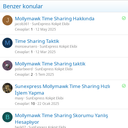
Benzer konular
Ç
Mollymawk Time Sharing Hakkında
J
ö
jacob361
SunExpress Kokpit Ekibi
Cevaplar
1
12 May 2025
z
ü
Time Sharing Taktik
l
M
monsieursero
SunExpress Kokpit Ekibi
d
Cevaplar
1
12 Mar 2025
ü
Mollymawk Time Sharing taktik
polarbeerd
SunExpress Kokpit Ekibi
Cevaplar
2
5 Tem 2025
Ç
Sunexpress Mollymawk Time Sharing Hızlı
ö
İşlem Yapma
z
maxy
SunExpress Kokpit Ekibi
ü
Cevaplar
10
22 Ocak 2025
l
Mollymawk Time Sharing Skorumu Yanlış
d
B
Hesaplıyor
ü
berk07
SunExpress Kokpit Ekibi