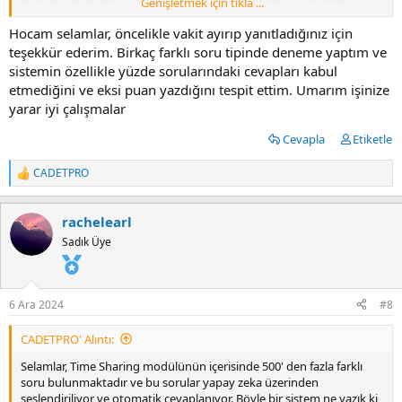
Genişletmek için tıkla ...
Puanlama sistemi gerçek sınavdakiyle birebir şekilde ayarlandı, farklı
bir puanlama sistemi bulunmuyor.
Hocam selamlar, öncelikle vakit ayırıp yanıtladığınız için
teşekkür ederim. Birkaç farklı soru tipinde deneme yaptım ve
İyi çalışmalar dilerim.
sistemin özellikle yüzde sorularındaki cevapları kabul
etmediğini ve eksi puan yazdığını tespit ettim. Umarım işinize
yarar iyi çalışmalar
Cevapla
Etiketle
CADETPRO
T
e
p
rachelearl
k
i
Sadık Üye
l
e
r
:
6 Ara 2024
#8
CADETPRO' Alıntı:
Selamlar, Time Sharing modülünün içerisinde 500' den fazla farklı
soru bulunmaktadır ve bu sorular yapay zeka üzerinden
seslendiriliyor ve otomatik cevaplanıyor. Böyle bir sistem ne yazık ki