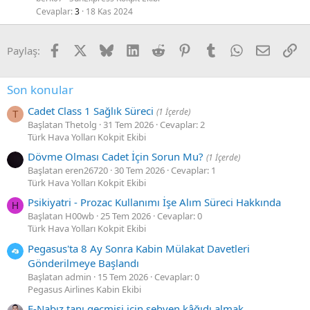
Cevaplar
3
18 Kas 2024
Facebook
X
Bluesky
LinkedIn
Reddit
Pinterest
Tumblr
WhatsApp
E-posta
Li
Paylaş:
Son konular
Cadet Class 1 Sağlık Süreci
(1 İçerde)
T
Başlatan Thetolg
31 Tem 2026
Cevaplar: 2
Türk Hava Yolları Kokpit Ekibi
Dövme Olması Cadet İçin Sorun Mu?
(1 İçerde)
Başlatan eren26720
30 Tem 2026
Cevaplar: 1
Türk Hava Yolları Kokpit Ekibi
Psikiyatri - Prozac Kullanımı İşe Alım Süreci Hakkında
H
Başlatan H00wb
25 Tem 2026
Cevaplar: 0
Türk Hava Yolları Kokpit Ekibi
Pegasus'ta 8 Ay Sonra Kabin Mülakat Davetleri
Gönderilmeye Başlandı
Başlatan admin
15 Tem 2026
Cevaplar: 0
Pegasus Airlines Kabin Ekibi
E-Nabız tanı geçmişi için sehven kâğıdı almak