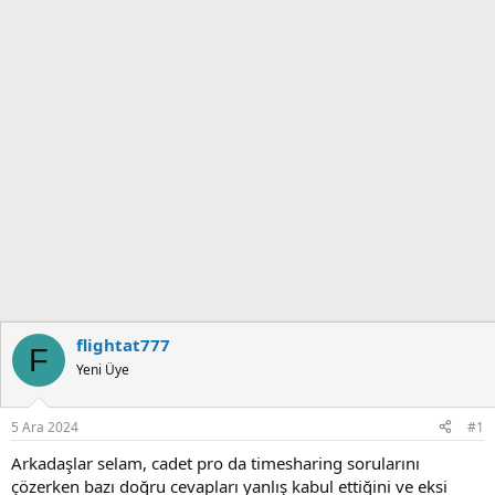
t
i
a
h
n
i
flightat777
F
Yeni Üye
5 Ara 2024
#1
Arkadaşlar selam, cadet pro da timesharing sorularını
çözerken bazı doğru cevapları yanlış kabul ettiğini ve eksi