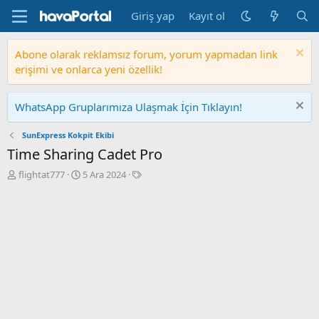
Giriş yap
Kayıt ol
Abone olarak reklamsız forum, yorum yapmadan link
erişimi ve onlarca yeni özellik!
WhatsApp Gruplarımıza Ulaşmak İçin Tıklayın!
SunExpress Kokpit Ekibi
Time Sharing Cadet Pro
K
B
E
flightat777
5 Ara 2024
o
a
t
n
ş
i
b
l
k
u
a
e
y
n
t
u
g
l
b
ı
e
a
ç
r
ş
t
l
a
a
r