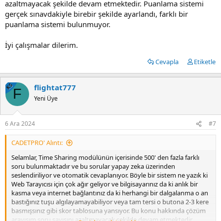
azaltmayacak şekilde devam etmektedir. Puanlama sistemi
gerçek sınavdakiyle birebir şekilde ayarlandı, farklı bir
puanlama sistemi bulunmuyor.
İyi çalışmalar dilerim.
Cevapla
Etiketle
KS
flightat777
F
Yeni Üye
6 Ara 2024
#7
CADETPRO' Alıntı:
Selamlar, Time Sharing modülünün içerisinde 500' den fazla farklı
soru bulunmaktadır ve bu sorular yapay zeka üzerinden
seslendiriliyor ve otomatik cevaplanıyor. Böyle bir sistem ne yazık ki
Web Tarayıcısı için çok ağır geliyor ve bilgisayarınız da ki anlık bir
kasma veya internet bağlantınız da ki herhangi bir dalgalanma o an
bastığınız tuşu algılayamayabiliyor veya tam tersi o butona 2-3 kere
basmışsınız gibi skor tablosuna yansıyor. Bu konu hakkında çözüm
arayışım soru sayısını azaltmayacak şekilde devam etmektedir.