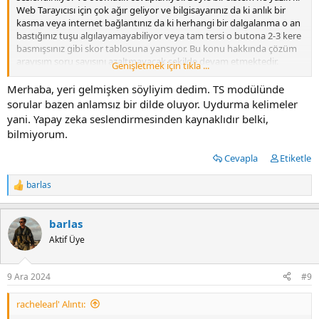
Web Tarayıcısı için çok ağır geliyor ve bilgisayarınız da ki anlık bir
kasma veya internet bağlantınız da ki herhangi bir dalgalanma o an
bastığınız tuşu algılayamayabiliyor veya tam tersi o butona 2-3 kere
basmışsınız gibi skor tablosuna yansıyor. Bu konu hakkında çözüm
arayışım soru sayısını azaltmayacak şekilde devam etmektedir.
Genişletmek için tıkla ...
Puanlama sistemi gerçek sınavdakiyle birebir şekilde ayarlandı, farklı
bir puanlama sistemi bulunmuyor.
Merhaba, yeri gelmişken söyliyim dedim. TS modülünde
sorular bazen anlamsız bir dilde oluyor. Uydurma kelimeler
İyi çalışmalar dilerim.
yani. Yapay zeka seslendirmesinden kaynaklıdır belki,
bilmiyorum.
Cevapla
Etiketle
barlas
T
e
p
barlas
k
i
Aktif Üye
l
e
r
9 Ara 2024
#9
:
rachelearl' Alıntı: