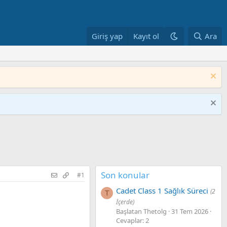
Giriş yap
Kayıt ol
Ara
Son konular
ky
nkedIn
Reddit
Pinterest
Tumblr
WhatsApp
E-posta
Bağlantıyı kopyala
#1
Cadet Class 1 Sağlık Süreci
(2
T
İçerde)
Başlatan Thetolg
31 Tem 2026
Cevaplar: 2