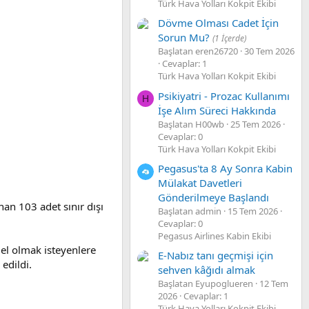
Türk Hava Yolları Kokpit Ekibi
Dövme Olması Cadet İçin
Sorun Mu?
(1 İçerde)
Başlatan eren26720
30 Tem 2026
Cevaplar: 1
Türk Hava Yolları Kokpit Ekibi
Psikiyatri - Prozac Kullanımı
H
İşe Alım Süreci Hakkında
Başlatan H00wb
25 Tem 2026
Cevaplar: 0
Türk Hava Yolları Kokpit Ekibi
Pegasus'ta 8 Ay Sonra Kabin
Mülakat Davetleri
Gönderilmeye Başlandı
an 103 adet sınır dışı
Başlatan admin
15 Tem 2026
Cevaplar: 0
Pegasus Airlines Kabin Ekibi
el olmak isteyenlere
E-Nabız tanı geçmişi için
edildi.
sehven kâğıdı almak
Başlatan Eyupoglueren
12 Tem
2026
Cevaplar: 1
Türk Hava Yolları Kokpit Ekibi