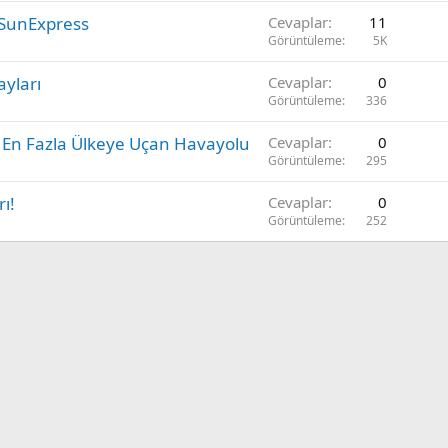
Ö
- SunExpress
Cevaplar
11
n
Görüntüleme
5K
e
ayları
Cevaplar
0
ç
Görüntüleme
336
ı
k
: En Fazla Ülkeye Uçan Havayolu
Cevaplar
0
a
Görüntüleme
295
n
ı!
Cevaplar
0
Görüntüleme
252