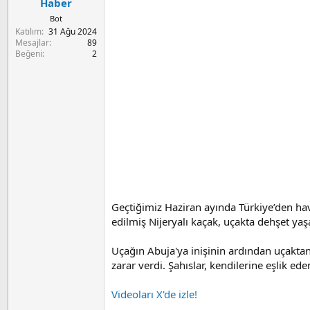
a
ç
Haber
ş
t
Bot
l
a
Katılım
31 Ağu 2024
a
r
Mesajlar
89
t
i
Beğeni
2
a
h
n
i
Geçtiğimiz Haziran ayında Türkiye’den hav
edilmiş Nijeryalı kaçak, uçakta dehşet yaş
Uçağın Abuja'ya inişinin ardından uçakt
zarar verdi. Şahıslar, kendilerine eşlik ed
Videoları X'de izle!