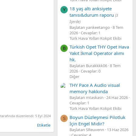
18 yaş altı anksiyete
Y
tanısı&durum raporu
(3
İçerde)
Başlatan yankeetango
8 Tem
2026
Cevaplar: 1
Türk Hava Yolları Kokpit Ekibi
Türkish Opet THY Opet Hava
B
Yakıt İkmal Operator alımı
hk.
Başlatan Burakkkk06
8 Tem
2026
Cevaplar: 0
Diğer
THY Pace A Audio visual
memory hakkında
Başlatan mtaskasn
24 Haz 2026
Cevaplar: 1
Türk Hava Yolları Kokpit Ekibi
tarafında düzenlendi:
5 Eyl 2024
Boyun Düzleşmesi Pilotluk
S
İçin Engel Midir?
Etiketle
Başlatan SReuvenn
13 Haz 2026
Cevaplar: 4