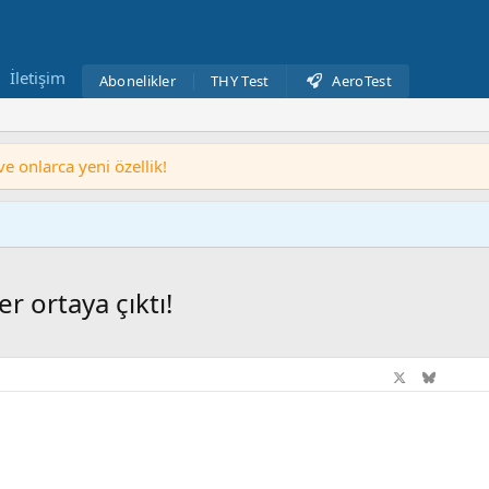
İletişim
Abonelikler
THY Test
AeroTest
 onlarca yeni özellik!
r ortaya çıktı!
Facebook
X
Blues
Li