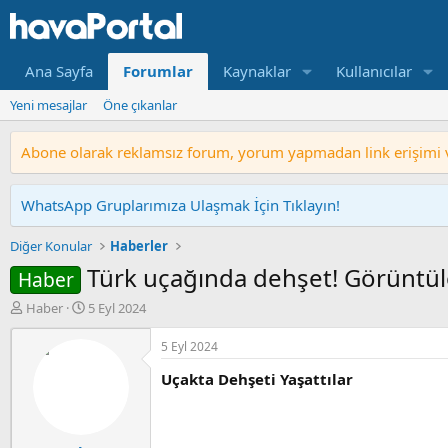
Ana Sayfa
Forumlar
Kaynaklar
Kullanıcılar
Yeni mesajlar
Öne çıkanlar
Abone olarak reklamsız forum, yorum yapmadan link erişimi ve
WhatsApp Gruplarımıza Ulaşmak İçin Tıklayın!
Diğer Konular
Haberler
Türk uçağında dehşet! Görüntüle
Haber
K
B
Haber
5 Eyl 2024
o
a
n
ş
5 Eyl 2024
b
l
Uçakta Dehşeti Yaşattılar
u
a
y
n
u
g
b
ı