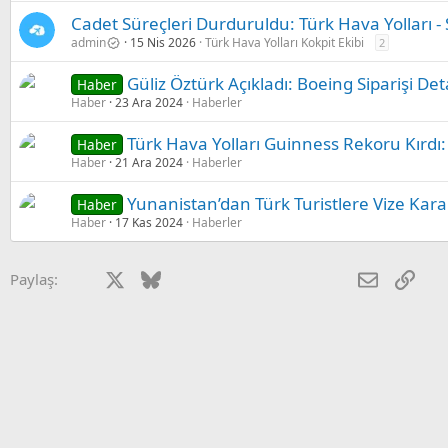
Cadet Süreçleri Durduruldu: Türk Hava Yolları 
admin
15 Nis 2026
Türk Hava Yolları Kokpit Ekibi
2
Güliz Öztürk Açıkladı: Boeing Siparişi Det
Haber
Haber
23 Ara 2024
Haberler
Türk Hava Yolları Guinness Rekoru Kırdı
Haber
Haber
21 Ara 2024
Haberler
Yunanistan’dan Türk Turistlere Vize Karar
Haber
Haber
17 Kas 2024
Haberler
Facebook
X
Bluesky
LinkedIn
Reddit
Pinterest
Tumblr
WhatsApp
E-posta
Link
Paylaş: