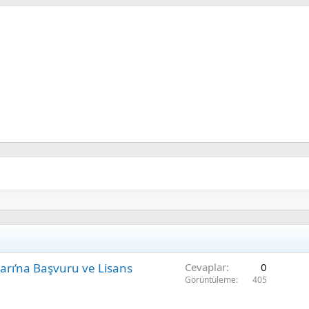
ları’na Başvuru ve Lisans
Cevaplar
0
Görüntüleme
405