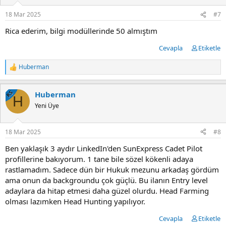
18 Mar 2025
#7
Rica ederim, bilgi modüllerinde 50 almıştım
Cevapla
Etiketle
Huberman
T
e
p
KS
Huberman
k
H
i
Yeni Üye
l
e
r
18 Mar 2025
#8
:
Ben yaklaşık 3 aydır LinkedIn'den SunExpress Cadet Pilot
profillerine bakıyorum. 1 tane bile sözel kökenli adaya
rastlamadım. Sadece dün bir Hukuk mezunu arkadaş gördüm
ama onun da backgroundu çok güçlü. Bu ilanın Entry level
adaylara da hitap etmesi daha güzel olurdu. Head Farming
olması lazımken Head Hunting yapılıyor.
Cevapla
Etiketle