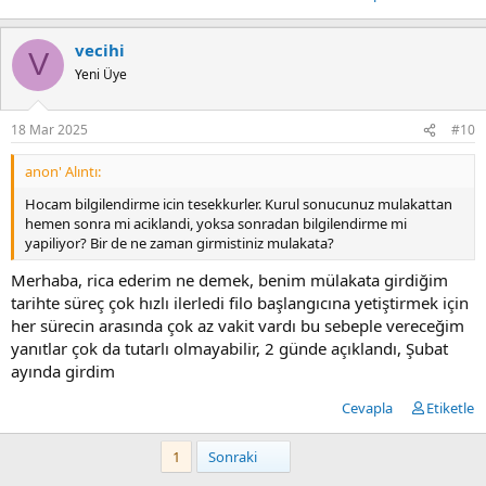
vecihi
V
Yeni Üye
18 Mar 2025
#10
anon' Alıntı:
Hocam bilgilendirme icin tesekkurler. Kurul sonucunuz mulakattan
hemen sonra mi aciklandi, yoksa sonradan bilgilendirme mi
yapiliyor? Bir de ne zaman girmistiniz mulakata?
Merhaba, rica ederim ne demek, benim mülakata girdiğim
tarihte süreç çok hızlı ilerledi filo başlangıcına yetiştirmek için
her sürecin arasında çok az vakit vardı bu sebeple vereceğim
yanıtlar çok da tutarlı olmayabilir, 2 günde açıklandı, Şubat
ayında girdim
Cevapla
Etiketle
Son
1
Sonraki