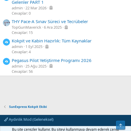
Gelenler PART 1
admin
22 Mar 2026
Cevaplar: 0
THY Pace-A Sınav Süreci ve Tecrübeler
TopGunMaverick
6 Ara 2025
Cevaplar: 15
Kokpit ve Kabin Hazırlık: Tüm Kaynaklar
admin
1 Eyl 2025
Cevaplar: 4
Pegasus Pilot Yetiştirme Programı 2026
admin
25 Ağu 2025
Cevaplar: 56
SunExpress Kokpit Ekibi
Aydınlık Mod (Geleneksel)
Üst
Bize ulaşın
Şartlar ve kurallar
Gizlilik politikası
Yardım
Bu site çerezler kullanır. Bu siteyi kullanmaya devam ederek çerez