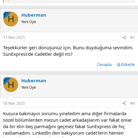
e
p
KS
Huberman
k
H
i
Yeni Üye
l
e
r
17 Mar 2025
#3
:
Teşekkürler geri dönüşünüz için. Bunu duyduğuma sevindim.
SunExpress'de Cadetler değil mi?
Cevapla
Etiketle
KS
Huberman
H
Yeni Üye
18 Mar 2025
#4
Kusura bakmayın sorumu yineledim ama diğer firmalarda
sözel bölümlerden mezun cadet arkadaşlarım var fakat onlar
da bir elin beş parmağını geçmez fakat SunExpress de hiç
rastlamadım. LinkedIn den bakıyorum cadet'lerin hemen