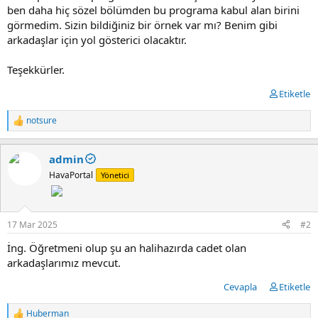
t
i
ben daha hiç sözel bölümden bu programa kabul alan birini
a
h
görmedim. Sizin bildiğiniz bir örnek var mı? Benim gibi
n
i
arkadaşlar için yol gösterici olacaktır.
Teşekkürler.
Etiketle
notsure
T
e
p
admin
k
i
HavaPortal
Yönetici
l
e
r
:
17 Mar 2025
#2
İng. Öğretmeni olup şu an halihazırda cadet olan
arkadaşlarımız mevcut.
Cevapla
Etiketle
Huberman
T