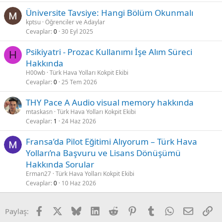
Üniversite Tavsiye: Hangi Bölüm Okunmalı
kptsu
Öğrenciler ve Adaylar
Cevaplar
0
30 Eyl 2025
Psikiyatri - Prozac Kullanımı İşe Alım Süreci
H
Hakkında
H00wb
Türk Hava Yolları Kokpit Ekibi
Cevaplar
0
25 Tem 2026
Ç
THY Pace A Audio visual memory hakkında
ö
mtaskasn
Türk Hava Yolları Kokpit Ekibi
Cevaplar
1
24 Haz 2026
z
ü
Fransa’da Pilot Eğitimi Alıyorum – Türk Hava
l
Yolları’na Başvuru ve Lisans Dönüşümü
d
Hakkında Sorular
ü
Erman27
Türk Hava Yolları Kokpit Ekibi
Cevaplar
0
10 Haz 2026
Facebook
X
Bluesky
LinkedIn
Reddit
Pinterest
Tumblr
WhatsApp
E-posta
Li
Paylaş: