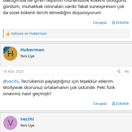
baktığımda ise giren hepsinin mühendislik kökenli olduğunu
gördüm, muhakkak istisnaları vardır fakat sunexpressin çok
da sözel kökenli tercih etmediğini düşünüyorum
Cevapla
Etiketle
notsure
ve
Huberman
T
e
p
KS
Huberman
k
H
i
Yeni Üye
l
e
r
18 Mar 2025
#6
:
@vecihi
, Tecrübenizi paylaştığınız için teşekkür ederim.
Mollywak skorunuz ortalamanın çok üstünde. Peki fizik
sınavınız nasıl geçmişti?
Cevapla
Etiketle
vecihi
V
Yeni Üye