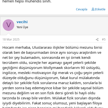
hemen hepsi mühendis sınıfı.
Cevapla
Etiketle
vecihi
V
Yeni Üye
18 Mar 2025
#5
Hocam merhaba, Uluslararası ilişkiler bölümü mezunu birisi
olarak ben de başvurmadan önce aynı soruyu araştırdım ve
net bir şey bulamadım, sonrasında en iyi örnek kendi
tecrübem oldu, süreçte her aşamayı gayet yeterli şekilde
geçtiğimi düşünüyorum Mollymawk skorlarım 90 üstüydü,
ingilizce, mesleki motivasyon ilgi merak vs çoğu şeyin yeterli
düzeyde olduğunu düşünüyorum, fakat kurul mülakatında
detaylı bir şekilde fizik sorularına maruz kaldım, sorularla bi
yerden sonra baş edemeyince kibar bir şekilde sayısal bölüm
mezunu değilim ve en son fizik dersi göreli bi hayli oldu
tarzında bi cevap bile verdim. Mülakat fizik soruları dışında
iyiydi diyebilirim. Fakat sonuç olumsuz, yeni başlayan filoya