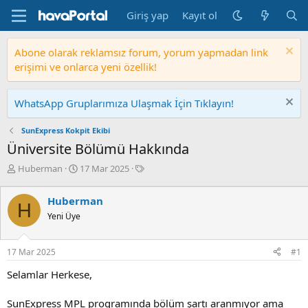
Giriş yap
Kayıt ol
Abone olarak reklamsız forum, yorum yapmadan link
erişimi ve onlarca yeni özellik!
WhatsApp Gruplarımıza Ulaşmak İçin Tıklayın!
SunExpress Kokpit Ekibi
Üniversite Bölümü Hakkında
K
B
E
Huberman
17 Mar 2025
o
a
t
n
ş
i
Huberman
b
l
k
H
Yeni Üye
u
a
e
y
n
t
u
g
l
17 Mar 2025
#1
b
ı
e
a
ç
r
Selamlar Herkese,
ş
t
l
a
SunExpress MPL programında bölüm şartı aranmıyor ama
a
r