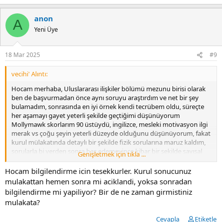
anon
A
Yeni Üye
18 Mar 2025
#9
vecihi' Alıntı:
Hocam merhaba, Uluslararası ilişkiler bölümü mezunu birisi olarak
ben de başvurmadan önce aynı soruyu araştırdım ve net bir şey
bulamadım, sonrasında en iyi örnek kendi tecrübem oldu, süreçte
her aşamayı gayet yeterli şekilde geçtiğimi düşünüyorum
Mollymawk skorlarım 90 üstüydü, ingilizce, mesleki motivasyon ilgi
merak vs çoğu şeyin yeterli düzeyde olduğunu düşünüyorum, fakat
kurul mülakatında detaylı bir şekilde fizik sorularına maruz kaldım,
sorularla bi yerden sonra baş edemeyince kibar bir şekilde sayısal
Genişletmek için tıkla ...
bölüm mezunu değilim ve en son fizik dersi göreli bi hayli oldu
tarzında bi cevap bile verdim. Mülakat fizik soruları dışında iyiydi
Hocam bilgilendirme icin tesekkurler. Kurul sonucunuz
diyebilirim. Fakat sonuç olumsuz, yeni başlayan filoya baktığımda
mulakattan hemen sonra mi aciklandi, yoksa sonradan
ise giren hepsinin mühendislik kökenli olduğunu gördüm,
bilgilendirme mi yapiliyor? Bir de ne zaman girmistiniz
muhakkak istisnaları vardır fakat sunexpressin çok da sözel kökenli
mulakata?
tercih etmediğini düşünüyorum
Cevapla
Etiketle