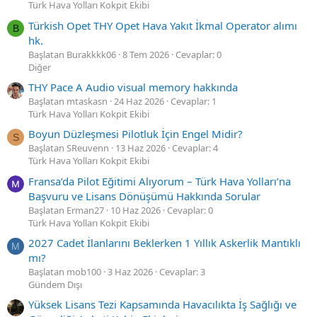
Türk Hava Yolları Kokpit Ekibi
Türkish Opet THY Opet Hava Yakıt İkmal Operator alımı
B
hk.
Başlatan Burakkkk06
8 Tem 2026
Cevaplar: 0
Diğer
THY Pace A Audio visual memory hakkında
Başlatan mtaskasn
24 Haz 2026
Cevaplar: 1
Türk Hava Yolları Kokpit Ekibi
Boyun Düzleşmesi Pilotluk İçin Engel Midir?
S
Başlatan SReuvenn
13 Haz 2026
Cevaplar: 4
Türk Hava Yolları Kokpit Ekibi
Fransa’da Pilot Eğitimi Alıyorum – Türk Hava Yolları’na
Başvuru ve Lisans Dönüşümü Hakkında Sorular
Başlatan Erman27
10 Haz 2026
Cevaplar: 0
Türk Hava Yolları Kokpit Ekibi
2027 Cadet İlanlarını Beklerken 1 Yıllık Askerlik Mantıklı
M
mı?
Başlatan mob100
3 Haz 2026
Cevaplar: 3
Gündem Dışı
Yüksek Lisans Tezi Kapsamında Havacılıkta İş Sağlığı ve