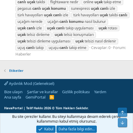
canlı
uçak
takibi
flightaware nedir
online
uçak
takip etme
pegasus
canlı
uçak
konumu
sunexpress
uçak
canlı
izle
türk havayolları
uçak
canlı
izle
türk havayolları
uçak
takibi
canlı
uçağım nerede
uçağın
canlı
konumu
nasıl bulunur
uçak
canlı
izle
uçak
canlı
takip uygulaması
uçak
rotası
uçak
telsiz dinleme
uçak
telsiz konuşmaları
uçak
telsizi dinleme uygulaması
uçak
telsizi nasıl dinlenir
Cevaplar: 0
Forum:
uçuş
canlı
takip
uçuşu
canlı
takip etme
Haberler
Etiketler
Aydınlık Mod (Geleneksel)
Bize ulaşın
Şartlar ve kurallar
Gizlilik politikası
Yardım
Ana sayfa
GemiPortal
R
S
S
HavaPortal | Telif Hakkı 2026 © Tüm Hakları Saklıdır.
Üst
Bu site çerezler kullanır. Bu siteyi kullanmaya devam ederek çerez
kullanımımızı kabul etmiş olursunuz.
Alt
Kabul
Daha fazla bilgi edin…