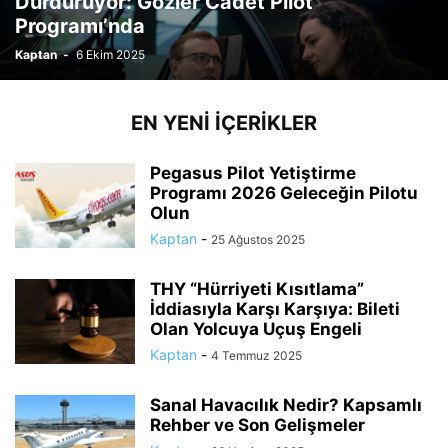
Durduruyor: Gözler Cadet Pilot
Programı’nda
Kaptan
-
6 Ekim 2025
EN YENI İÇERIKLER
Pegasus Pilot Yetiştirme
Programı 2026 Geleceğin Pilotu
Olun
Kaptan
-
25 Ağustos 2025
THY “Hürriyeti Kısıtlama”
İddiasıyla Karşı Karşıya: Bileti
Olan Yolcuya Uçuş Engeli
Kaptan
-
4 Temmuz 2025
Sanal Havacılık Nedir? Kapsamlı
Rehber ve Son Gelişmeler