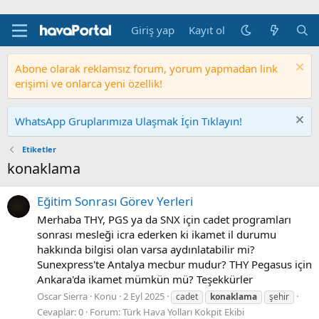
Giriş yap
Kayıt ol
Abone olarak reklamsız forum, yorum yapmadan link
erişimi ve onlarca yeni özellik!
WhatsApp Gruplarımıza Ulaşmak İçin Tıklayın!
Etiketler
konaklama
Eğitim Sonrası Görev Yerleri
Merhaba THY, PGS ya da SNX için cadet programları
sonrası mesleği icra ederken ki ikamet il durumu
hakkında bilgisi olan varsa aydınlatabilir mi?
Sunexpress'te Antalya mecbur mudur? THY Pegasus için
Ankara'da ikamet mümkün mü? Teşekkürler
Oscar Sierra
Konu
2 Eyl 2025
cadet
konaklama
şehir
Cevaplar: 0
Forum:
Türk Hava Yolları Kokpit Ekibi