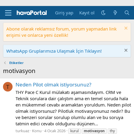
Giriş yap
Kayıt ol
Abone olarak reklamsız forum, yorum yapmadan link
erişimi ve onlarca yeni özellik!
WhatsApp Gruplarımıza Ulaşmak İçin Tıklayın!
Etiketler
motivasyon
Neden Pilot olmak istiyorsunuz?
T
THY Pace C Kurul mülakatı aşamasındayım. CRM ve
Teknik sorulara dair çalıştım ama en temel soruda hala
en mükemmel cevabı aramaktan yoruldum. Neden pilot
olmak istiyorsunuz? Pilotluk motivasyonunuz nedir? Bu
ve benzeri sorular sorulup olumlu alan ve bu soruya
tatmin edici cevabı olduğunu düşünen...
turkuaz
Konu
4 Ocak 2026
kurul
motivasyon
thy