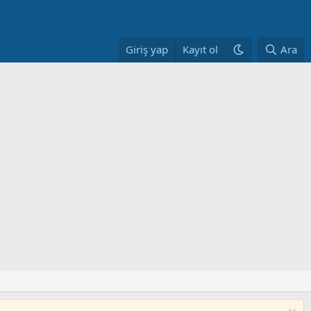
Giriş yap
Kayıt ol
Ara