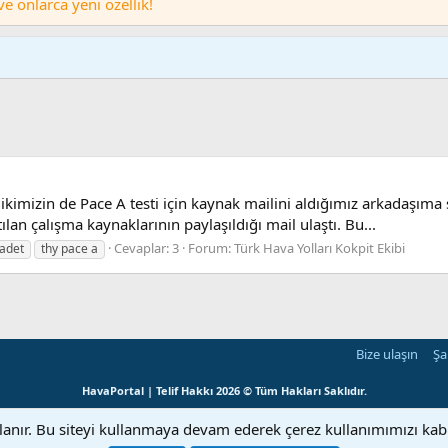
 onlarca yeni özellik!
kimizin de Pace A testi için kaynak mailini aldığımız arkadaşıma 
lan çalışma kaynaklarının paylaşıldığı mail ulaştı. Bu...
Cevaplar: 3
Forum:
Türk Hava Yolları Kokpit Ekibi
cadet
thy pace a
Bize ulaşın
Şa
HavaPortal | Telif Hakkı 2026 © Tüm Hakları Saklıdır.
llanır. Bu siteyi kullanmaya devam ederek çerez kullanımımızı ka