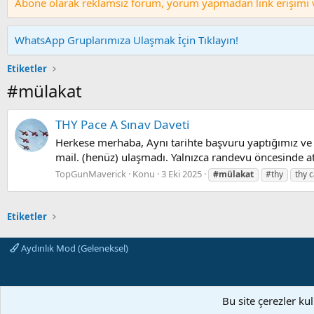
Abone olarak reklamsız forum, yorum yapmadan link erişimi ve
WhatsApp Gruplarımıza Ulaşmak İçin Tıklayın!
Etiketler
#mülakat
THY Pace A Sınav Daveti
Herkese merhaba, Aynı tarihte başvuru yaptığımız ve i
mail. (henüz) ulaşmadı. Yalnızca randevu öncesinde atı
TopGunMaverick
Konu
3 Eki 2025
#mülakat
#thy
thy 
Etiketler
Aydınlık Mod (Geleneksel)
Bu site çerezler ku