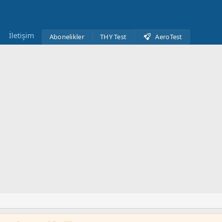
İletişim
Abonelikler
THY Test
AeroTest