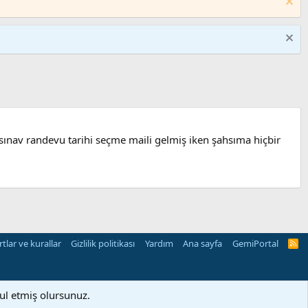
sınav randevu tarihi seçme maili gelmiş iken şahsıma hiçbir
rtlar ve kurallar
Gizlilik politikası
Yardım
Ana sayfa
GemiPortal
R
S
S
bul etmiş olursunuz.