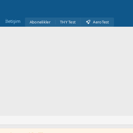
İletişim
Abonelikler
THY Test
AeroTest