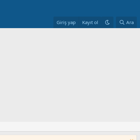
Giriş yap
Kayıt ol
Ara