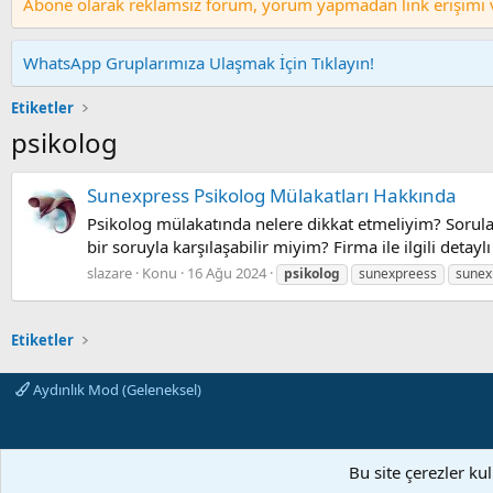
Abone olarak reklamsız forum, yorum yapmadan link erişimi ve
WhatsApp Gruplarımıza Ulaşmak İçin Tıklayın!
Etiketler
psikolog
Sunexpress Psikolog Mülakatları Hakkında
Psikolog mülakatında nelere dikkat etmeliyim? Sorul
bir soruyla karşılaşabilir miyim? Firma ile ilgili detay
slazare
Konu
16 Ağu 2024
psikolog
sunexpreess
sunex
Etiketler
Aydınlık Mod (Geleneksel)
Bu site çerezler ku