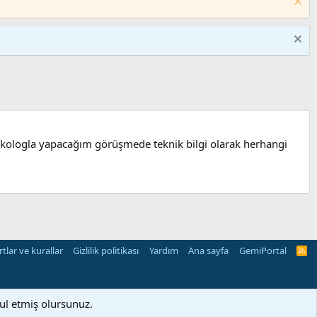
ikologla yapacağım görüşmede teknik bilgi olarak herhangi
rtlar ve kurallar
Gizlilik politikası
Yardım
Ana sayfa
GemiPortal
R
S
S
bul etmiş olursunuz.