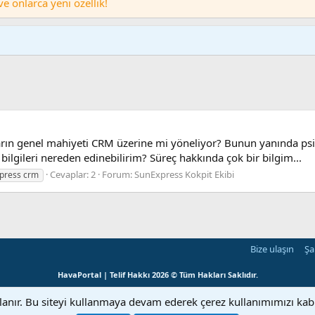
 onlarca yeni özellik!
arın genel mahiyeti CRM üzerine mi yöneliyor? Bunun yanında ps
lı bilgileri nereden edinebilirim? Süreç hakkında çok bir bilgim...
Cevaplar: 2
Forum:
SunExpress Kokpit Ekibi
press crm
Bize ulaşın
Şa
HavaPortal | Telif Hakkı 2026 © Tüm Hakları Saklıdır.
llanır. Bu siteyi kullanmaya devam ederek çerez kullanımımızı ka