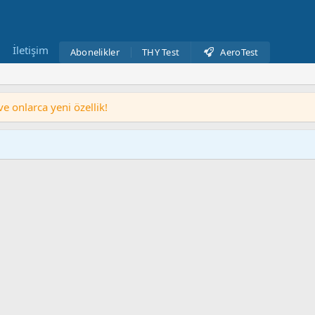
İletişim
Abonelikler
THY Test
AeroTest
 onlarca yeni özellik!