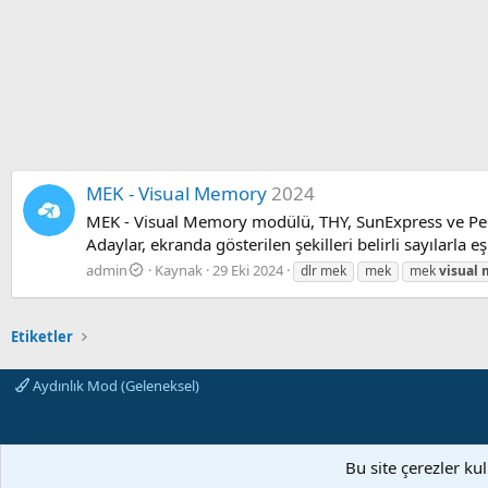
MEK - Visual Memory
2024
MEK - Visual Memory modülü, THY, SunExpress ve Pegas
Adaylar, ekranda gösterilen şekilleri belirli sayılarla e
admin
Kaynak
29 Eki 2024
dlr mek
mek
mek
visual
Etiketler
Aydınlık Mod (Geleneksel)
Bu site çerezler ku