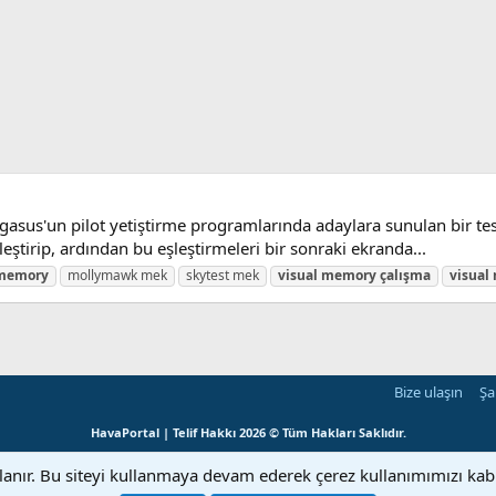
us'un pilot yetiştirme programlarında adaylara sunulan bir test 
şleştirip, ardından bu eşleştirmeleri bir sonraki ekranda...
memory
mollymawk mek
skytest mek
visual
memory
çalışma
visual
Bize ulaşın
Şa
HavaPortal | Telif Hakkı 2026 © Tüm Hakları Saklıdır.
llanır. Bu siteyi kullanmaya devam ederek çerez kullanımımızı ka