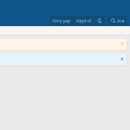
Giriş yap
Kayıt ol
Ara