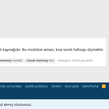
kaynağıdır. Bu modülün amacı, kısa süreli hafızayı ölçmektir.
Kategori:
Tüm kaynaklar
memory
modülü
visual
memory
test
rtlar ve kurallar
Gizlilik politikası
Yardım
Ana sayfa
GemiPortal
R
S
S
bul etmiş olursunuz.