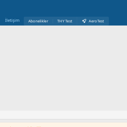
İletişim
Abonelikler
THY Test
AeroTest