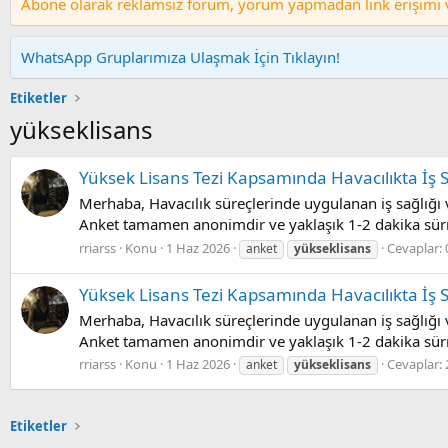
Abone olarak reklamsız forum, yorum yapmadan link erişimi ve
WhatsApp Gruplarımıza Ulaşmak İçin Tıklayın!
Etiketler
yükseklisans
Yüksek Lisans Tezi Kapsamında Havacılıkta İş Sa
Merhaba, Havacılık süreçlerinde uygulanan iş sağlığı 
Anket tamamen anonimdir ve yaklaşık 1-2 dakika sürme
rriarss
Konu
1 Haz 2026
Cevaplar: 
anket
yükseklisans
Yüksek Lisans Tezi Kapsamında Havacılıkta İş S
Merhaba, Havacılık süreçlerinde uygulanan iş sağlığı 
Anket tamamen anonimdir ve yaklaşık 1-2 dakika sürme
rriarss
Konu
1 Haz 2026
Cevaplar: 
anket
yükseklisans
Etiketler