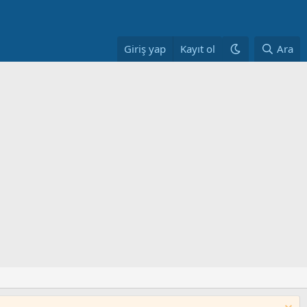
Giriş yap
Kayıt ol
Ara