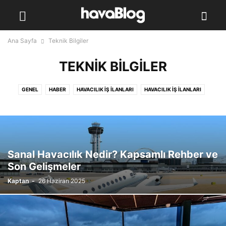
Ana Sayfa
Teknik Bilgiler
TEKNIK BILGILER
GENEL
HABER
HAVACILIK İŞ İLANLARI
HAVACILIK İŞ İLANLARI
ÖNE ÇIKAN
PILOT YETIŞTIRME PROGRAMI
PSIKOMOTOR TESTLERI
TEKNIK BILGILER
Sanal Havacılık Nedir? Kapsamlı Rehber ve
Son Gelişmeler
Kaptan
-
26 Haziran 2025