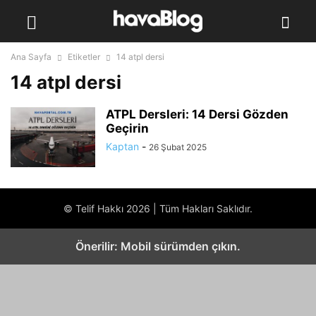
Ana Sayfa
Etiketler
14 atpl dersi
14 atpl dersi
ATPL Dersleri: 14 Dersi Gözden
Geçirin
Kaptan
-
26 Şubat 2025
© Telif Hakkı 2026 | Tüm Hakları Saklıdır.
Önerilir: Mobil sürümden çıkın.