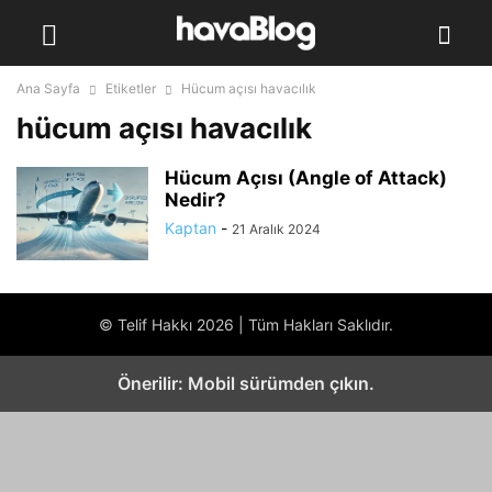
Ana Sayfa
Etiketler
Hücum açısı havacılık
hücum açısı havacılık
Hücum Açısı (Angle of Attack)
Nedir?
Kaptan
-
21 Aralık 2024
© Telif Hakkı 2026 | Tüm Hakları Saklıdır.
Önerilir: Mobil sürümden çıkın.