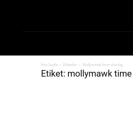
Ana Sayf
Ana Sayfa
Etiketler
Mollymawk time sharing
Etiket: mollymawk time