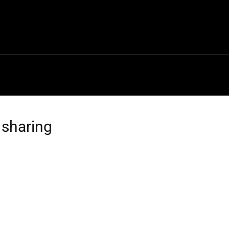
a
Teknik Bilgiler
Kategoriler
Forum
İletişim
 sharing