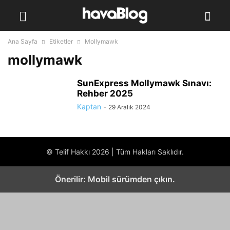
Ana Sayfa
Etiketler
Mollymawk
mollymawk
SunExpress Mollymawk Sınavı:
Rehber 2025
Kaptan
-
29 Aralık 2024
© Telif Hakkı 2026 | Tüm Hakları Saklıdır.
Önerilir: Mobil sürümden çıkın.