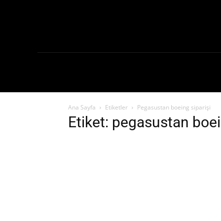
Ana Sayf
Ana Sayfa
Etiketler
Pegasustan boeing siparişi
Etiket: pegasustan boei