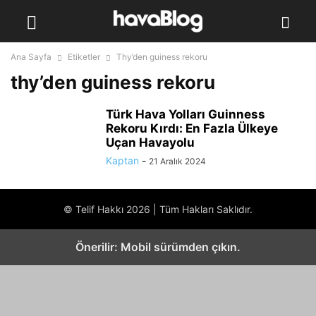
Ana Sayfa
Etiketler
Thy’den guiness rekoru
thy’den guiness rekoru
Türk Hava Yolları Guinness
Rekoru Kırdı: En Fazla Ülkeye
Uçan Havayolu
Kaptan
-
21 Aralık 2024
© Telif Hakkı 2026 | Tüm Hakları Saklıdır.
Önerilir: Mobil sürümden çıkın.