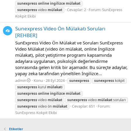
sunexpress
online
ingilizce
mülakat
Cevaplar: 2
Forum:
SunExpress
sunexpress
video
mülakat
Kokpit Ekibi
Sunexpress Video Ön Mülakatı Soruları
[REHBER]
SunExpress Video Ön Mülakat ve Soruları SunExpress
Video Mülakat (video ön mülakat, online İngilizce
mülakat), pilot yetiştirme programı kapsamında
adaylara uygulanan, psikolojik değerlendirme
sonrasında gelen kritik bir aşamadır. Bu süreçte adaylar,
yapay zeka tarafından yöneltilen İngilizce...
admin
Konu
28 Eyl 2024
sunexpress
sunexpress
kokpit
sunexpress
kurul
mülakat
ı
sunexpress
online
ingilizce
mülakat
sunexpress
video
mülakat
sunexpress
video
mülakat
soruları
Cevaplar: 651
Forum:
sunexpress
video ön
mülakat
SunExpress Kokpit Ekibi
Etiketler