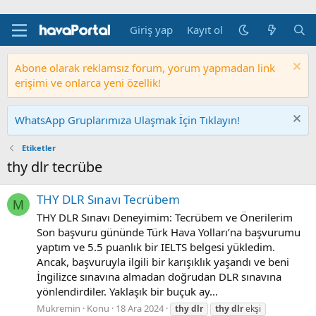
Giriş yap
Kayıt ol
Abone olarak reklamsız forum, yorum yapmadan link
erişimi ve onlarca yeni özellik!
WhatsApp Gruplarımıza Ulaşmak İçin Tıklayın!
Etiketler
thy dlr tecrübe
THY DLR Sınavı Tecrübem
M
THY DLR Sınavı Deneyimim: Tecrübem ve Önerilerim
Son başvuru gününde Türk Hava Yolları’na başvurumu
yaptım ve 5.5 puanlık bir IELTS belgesi yükledim.
Ancak, başvuruyla ilgili bir karışıklık yaşandı ve beni
İngilizce sınavına almadan doğrudan DLR sınavına
yönlendirdiler. Yaklaşık bir buçuk ay...
Mukremin
Konu
18 Ara 2024
thy
dlr
thy
dlr
ekşi