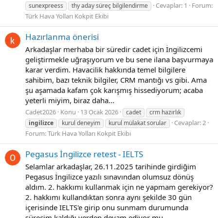
Cevaplar: 1
Forum:
sunexpreess
thy aday süreç bilgilendirme
Türk Hava Yolları Kokpit Ekibi
Hazırlanma önerisi
Arkadaşlar merhaba bir süredir cadet için İngilizcemi
geliştirmekle uğraşıyorum ve bu sene ilana başvurmaya
karar verdim. Havacilik hakkında temel bilgilere
sahibim, bazı teknik bilgiler, CRM mantığı vs gibi. Ama
şu aşamada kafam çok karışmış hissediyorum; acaba
yeterli miyim, biraz daha...
Cadet2026
Konu
13 Ocak 2026
cadet
crm hazırlık
Cevaplar: 2
ingilizce
kurul deneyim
kurul mülakat sorular
Forum:
Türk Hava Yolları Kokpit Ekibi
Pegasus İngilizce retest - IELTS
Selamlar arkadaşlar, 26.11.2025 tarihinde girdiğim
Pegasus İngilizce yazılı sınavından olumsuz dönüş
aldım. 2. hakkımı kullanmak için ne yapmam gerekiyor?
2. hakkımı kullandıktan sonra aynı şekilde 30 gün
içerisinde IELTS'e girip onu sunmam durumunda
sürecim kaldığı yerden devam ediyor mu...