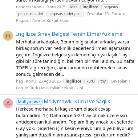
rlanders
Konu
9 Ara 2025
ielts
ingilizce
pegasus
Cevaplar: 13
Forum:
pegasus cadet
pegasus cadet pilot
Pegasus Airlines Kokpit Ekibi
İngilizce Sınav Belgesi Temin Etme/Yükleme
H
Merhaba arkadaşlar, Benim bilgisi olan arkadaş varsa
birkaç sorum var. Yetkinlik değerlendirmesi aşamasını
geçtim. İngilizce belgesi yüklemem için yaklaşık 1 ay
gibi bir süre tanındığını belirten bir mail aldım. Bu hafta
TOEFL'a gireceğim, aynı zamanda muhtemelen sınav
sonucu gelmeden de...
heg
Konu
25 Ağu 2025
Cevaplar: 1
ingilizce
kurul
thy
Forum:
Türk Hava Yolları Kokpit Ekibi
Mollymawk, Kurul ve Sağlık
Mollymawk
A
Herkese merhaba bi kaç sorum olacak cevap
bulamadım. 1-) Daha önce 5-2-1 ay olmak üzere ssri
antidepresan kullandım. Toplam 8 ay ancak tek seferde
6 ay yok. Diğerleri için kesin eleniyorum diye biliyorum
yanlışsam düzeltin ama sunexpress için durum nedir?