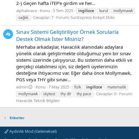
2-) Geçen hafta iTEP'e girdim ve her...
alphabravo
Konu
3 Tem 2025
ingilizce
kurul
mollymawk
Cevaplar: 7
Forum:
SunExpress Kokpit Ekibi
sağlık
Sınav Sistemi Geliştiriliyor Örnek Sorularla
Destek Olmak İster Misiniz?
Merhaba arkadaşlar, Havacılık alanındaki adaylara
yönelik olarak geliştirmekte olduğumuz yeni bir sınav
sistemi üzerinde çalışıyoruz. Bu sistemin daha etkili ve
gerçekçi olabilmesi için, siz değerli üyelerimizin
desteğine ihtiyacımız var. Eğer daha önce Mollymawk,
PGS veya THY gibi sınav...
admin
Konu
7 May 2025
fizik
ingilizce
matematik
Cevaplar: 0
Forum:
mollymawk
skytest
thy dlr
thy pace
Havacılık Teknik Bilgileri
Etiketler
Aydınlık Mod (Geleneksel)