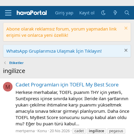
Giriş yap
Kayıt ol
Abone olarak reklamsız forum, yorum yapmadan link
erişimi ve onlarca yeni özellik!
WhatsApp Gruplarımıza Ulaşmak İçin Tıklayın!
Etiketler
ingilizce
Cadet Programları için TOEFL My Best Score
M
Herkese merhabalar, TOEFL puanım THY için yeterli,
SunExpress içinse sınırda kalıyor. İleride ilan şartlarının
yukarı çekilme ihtimaline karşı puanımı yükseltmek
amacıyla sınava tekrar girmeyi planlıyorum. Daha önce
TOEFL MyBest Score sonucunu sunup kabul alan oldu
mu? Eğer bu puan türü kabul...
mertperna
Konu
20 Nis 2026
cadet
ingilizce
pegasus