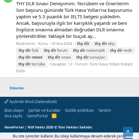
THY DLR Sınavı Deneyimim: Tecrübem ve Önerilerim
Son başvuru gününde Türk Hava Yolları’na başvurumu
yaptım ve 5.5 puanlık bir IELTS belgesi yükledim.
Ancak, başvuruyla ilgili bir karışıklık yaşandı ve beni
İngilizce sınavına almadan doğrudan DLR sınavına
yönlendirdiler. Yaklaşık bir buçuk ay...
Mukremin
Konu
18 Ara 2024
thy
dlr
thy
dlr
ekşi
thy
dlr
fizik
thy
dlr
forum
thy
dlr
matematik
thy
dlr
nedir
thy
dlr
retest
thy
dlr
sınavı
thy
dlr
sonuçları
Cevaplar: 12
Forum:
Türk Hava Yolları Kokpit
thy
dlr
tecrübe
Ekibi
Etiketler
Aydınlık Mod (Geleneksel)
Bize ulaşın
Şartlar ve kurallar
Gizlilik politikası
Yardım
Ana sayfa
GemiPortal
R
S
S
HavaPortal | Telif Hakkı 2026 © Tüm Hakları Saklıdır.
Üst
Bu site çerezler kullanır. Bu siteyi kullanmaya devam ederek çerez