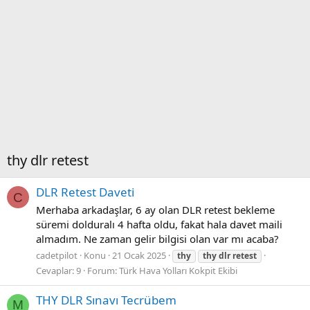
thy dlr retest
DLR Retest Daveti
C
Merhaba arkadaşlar, 6 ay olan DLR retest bekleme
süremi dolduralı 4 hafta oldu, fakat hala davet maili
almadım. Ne zaman gelir bilgisi olan var mı acaba?
cadetpilot
Konu
21 Ocak 2025
thy
thy
dlr
retest
Cevaplar: 9
Forum:
Türk Hava Yolları Kokpit Ekibi
THY DLR Sınavı Tecrübem
M