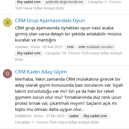
Cevaplar: 5
Forum:
thy
cadet
crm
yetkinlik değerlendirme
Türk Hava Yolları Kokpit Ekibi
CRM Grup Aşamasındaki Oyun
X
CRM grup aşamasında oynatılan oyun nasıl acaba
girmiş olan varsa detaylı bir şekilde anlatabilir misiniz
kurallar ve mantığını
xpeawx
Konu
29 Kas 2025
crm
crm
mülakatı soruları
Cevaplar: 10
Forum:
Türk Hava Yolları Kokpit
thy
cadet
crm
Ekibi
CRM Kadın Aday Giyim
B
Merhaba, Yakın zamanda CRM mülakatına girecek bir
aday olarak giyim konusunda bazı sorularım var. Siyah
takım zorunluluğu var mı? Gri ya da haki bir ceket
giymem sorun olur mu? Tırnaklarımda düz renk uzun
protez tırnak var, çıkartmalı mıyım? Saçların açık mı
toplu mu olması daha uygun olur...
b0606xlol
Konu
27 Eki 2025
cadet
thy
cadet
crm
Cevaplar: 1
Forum:
Türk Hava Yolları Kokpit Ekibi