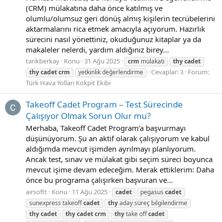
(CRM) mülakatına daha önce katılmış ve
olumlu/olumsuz geri dönüş almış kişilerin tecrübelerini
aktarmalarını rica etmek amacıyla açıyorum. Hazırlık
sürecini nasıl yönettiniz, okuduğunuz kitaplar ya da
makaleler nelerdi, yardım aldığınız birey...
tarikberkay
Konu
31 Ağu 2025
crm
mülakatı
thy
cadet
Cevaplar: 3
Forum:
thy
cadet
crm
yetkinlik değerlendirme
Türk Hava Yolları Kokpit Ekibi
Takeoff Cadet Program – Test Sürecinde
Çalışıyor Olmak Sorun Olur mu?
Merhaba, Takeoff Cadet Program’a başvurmayı
düşünüyorum. Şu an aktif olarak çalışıyorum ve kabul
aldığımda mevcut işimden ayrılmayı planlıyorum.
Ancak test, sınav ve mülakat gibi seçim süreci boyunca
mevcut işime devam edeceğim. Merak ettiklerim: Daha
önce bu programa çalışırken başvuran ve...
airsoftt
Konu
11 Ağu 2025
cadet
pegasus
cadet
sunexpress takeoff
cadet
thy
aday süreç bilgilendirme
thy
cadet
thy
cadet
crm
thy
take off
cadet