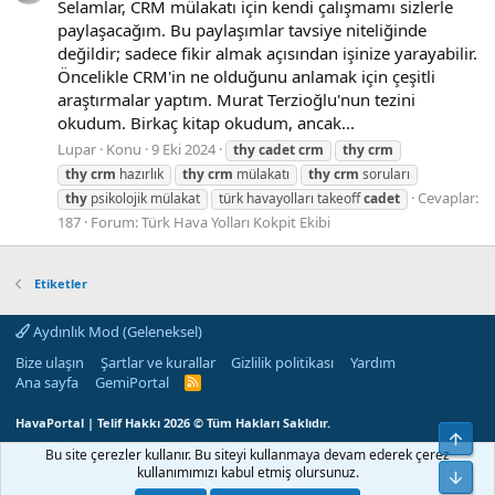
Selamlar, CRM mülakatı için kendi çalışmamı sizlerle
paylaşacağım. Bu paylaşımlar tavsiye niteliğinde
değildir; sadece fikir almak açısından işinize yarayabilir.
Öncelikle CRM'in ne olduğunu anlamak için çeşitli
araştırmalar yaptım. Murat Terzioğlu'nun tezini
okudum. Birkaç kitap okudum, ancak...
Lupar
Konu
9 Eki 2024
thy
cadet
crm
thy
crm
thy
crm
hazırlık
thy
crm
mülakatı
thy
crm
soruları
Cevaplar:
thy
psikolojik mülakat
türk havayolları takeoff
cadet
187
Forum:
Türk Hava Yolları Kokpit Ekibi
Etiketler
Aydınlık Mod (Geleneksel)
Bize ulaşın
Şartlar ve kurallar
Gizlilik politikası
Yardım
Ana sayfa
GemiPortal
R
S
S
HavaPortal | Telif Hakkı 2026 © Tüm Hakları Saklıdır.
Üst
Bu site çerezler kullanır. Bu siteyi kullanmaya devam ederek çerez
kullanımımızı kabul etmiş olursunuz.
Alt