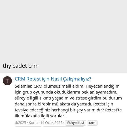
thy cadet crm
CRM Retest için Nasıl Çalışmalıyız?
T
Selamlar, CRM olumsuz maili aldım. Heyecanlandığım
için grup oyununda okuduklarımı pek anlayamadım,
süreyle ilgili sıkıntı yaşadım ve strese girdim bu durum
daha sonra birebir mülakata da yansıdı. Retest için
tavsiye edeceğiniz herhangi bir şey var mıdır? Retest'te
ilk mülakatla ilgili sorular...
tk2025
Konu
14 Ocak 2026
#
thy
retest
crm