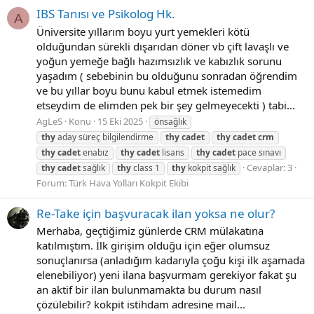
IBS Tanısı ve Psikolog Hk.
A
Üniversite yıllarım boyu yurt yemekleri kötü
olduğundan sürekli dışarıdan döner vb çift lavaşlı ve
yoğun yemeğe bağlı hazımsızlık ve kabızlık sorunu
yaşadım ( sebebinin bu olduğunu sonradan öğrendim
ve bu yıllar boyu bunu kabul etmek istemedim
etseydim de elimden pek bir şey gelmeyecekti ) tabi...
AgLeS
Konu
15 Eki 2025
önsağlık
thy
aday süreç bilgilendirme
thy
cadet
thy
cadet
crm
thy
cadet
enabız
thy
cadet
lisans
thy
cadet
pace sınavı
Cevaplar: 3
thy
cadet
sağlık
thy
class 1
thy
kokpit sağlık
Forum:
Türk Hava Yolları Kokpit Ekibi
Re-Take için başvuracak ilan yoksa ne olur?
Merhaba, geçtiğimiz günlerde CRM mülakatına
katılmıştım. İlk girişim olduğu için eğer olumsuz
sonuçlanırsa (anladığım kadarıyla çoğu kişi ilk aşamada
elenebiliyor) yeni ilana başvurmam gerekiyor fakat şu
an aktif bir ilan bulunmamakta bu durum nasıl
çözülebilir? kokpit istihdam adresine mail...