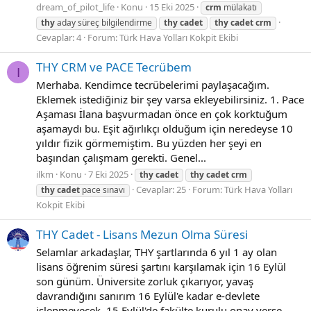
dream_of_pilot_life
Konu
15 Eki 2025
crm
mülakatı
thy
aday süreç bilgilendirme
thy
cadet
thy
cadet
crm
Cevaplar: 4
Forum:
Türk Hava Yolları Kokpit Ekibi
THY CRM ve PACE Tecrübem
I
Merhaba. Kendimce tecrübelerimi paylaşacağım.
Eklemek istediğiniz bir şey varsa ekleyebilirsiniz. 1. Pace
Aşaması İlana başvurmadan önce en çok korktuğum
aşamaydı bu. Eşit ağırlıkçı olduğum için neredeyse 10
yıldır fizik görmemiştim. Bu yüzden her şeyi en
başından çalışmam gerekti. Genel...
ilkm
Konu
7 Eki 2025
thy
cadet
thy
cadet
crm
Cevaplar: 25
Forum:
Türk Hava Yolları
thy
cadet
pace sınavı
Kokpit Ekibi
THY Cadet - Lisans Mezun Olma Süresi
Selamlar arkadaşlar, THY şartlarında 6 yıl 1 ay olan
lisans öğrenim süresi şartını karşılamak için 16 Eylül
son günüm. Üniversite zorluk çıkarıyor, yavaş
davrandığını sanırım 16 Eylül'e kadar e-devlete
işlenmeyecek. 15 Eylül'de fakülte kurulu onay verse,