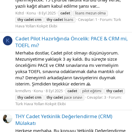
yazılı kağıt alsam kabul edilme şansı var...
Kdtd
Konu
8 Eyl 2025
cadet
lisans mezun olma
Cevaplar: 1
Forum:
Türk
thy
cadet
crm
thy
cadet
lisans
Hava Yolları Kokpit Ekibi
Cadet Pilot Hazırlığında Öncelik: PACE & CRM mi,
K
TOEFL mı?
Merhaba dostlar, Cadet pilot olmayı düşünüyorum.
Mezuniyetime yaklaşık 3 ay kaldı. Bu süreçte sizce
önceliğimi PACE ve CRM sınavlarına mı vermeliyim
yoksa TOEFL sınavına odaklanmak daha mantıklı olur
mu? Deneyimli arkadaşların tavsiyelerini duymak
isterim. Şimdiden teşekkür ederim 🙏
krmdlvrs
Konu
8 Eyl 2025
cadet
pilot eğitimi
thy
cadet
Cevaplar: 3
Forum:
thy
cadet
crm
thy
cadet
pace sınavı
Türk Hava Yolları Kokpit Ekibi
THY Cadet Yetkinlik Değerlendirme (CRM)
Mülakatı
Herkese merhaba, Bu konuyu Yetkinlik Değerlendirme