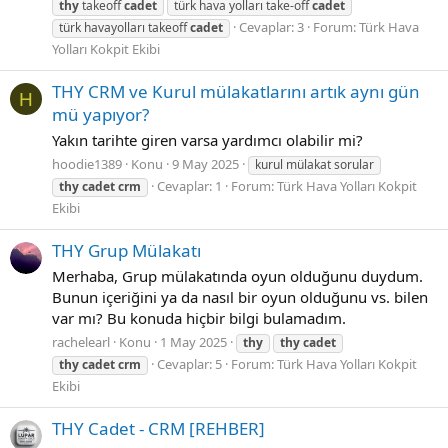
thy
takeoff
cadet
türk hava yolları take-off
cadet
Cevaplar: 3
Forum:
Türk Hava
türk havayolları takeoff
cadet
Yolları Kokpit Ekibi
THY CRM ve Kurul mülakatlarını artık aynı gün
H
mü yapıyor?
Yakın tarihte giren varsa yardımcı olabilir mi?
hoodie1389
Konu
9 May 2025
kurul mülakat sorular
Cevaplar: 1
Forum:
Türk Hava Yolları Kokpit
thy
cadet
crm
Ekibi
THY Grup Mülakatı
Merhaba, Grup mülakatında oyun olduğunu duydum.
Bunun içeriğini ya da nasıl bir oyun olduğunu vs. bilen
var mı? Bu konuda hiçbir bilgi bulamadım.
rachelearl
Konu
1 May 2025
thy
thy
cadet
Cevaplar: 5
Forum:
Türk Hava Yolları Kokpit
thy
cadet
crm
Ekibi
THY Cadet - CRM [REHBER]