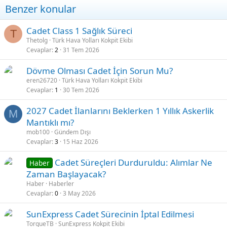
Benzer konular
Ç
Cadet Class 1 Sağlık Süreci
T
ö
Thetolg
Türk Hava Yolları Kokpit Ekibi
Cevaplar
2
31 Tem 2026
z
ü
Dövme Olması Cadet İçin Sorun Mu?
l
eren26720
Türk Hava Yolları Kokpit Ekibi
d
Cevaplar
1
30 Tem 2026
ü
2027 Cadet İlanlarını Beklerken 1 Yıllık Askerlik
M
Mantıklı mı?
mob100
Gündem Dışı
Cevaplar
3
15 Haz 2026
Cadet Süreçleri Durduruldu: Alımlar Ne
Haber
Zaman Başlayacak?
Haber
Haberler
Cevaplar
0
3 May 2026
SunExpress Cadet Sürecinin İptal Edilmesi
TorqueTB
SunExpress Kokpit Ekibi