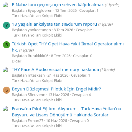
E-Nabız tanı geçmişi için sehven kâğıdı almak
(1 İçerde)
Başlatan Eyupoglueren
12 Tem 2026
Cevaplar: 1
Türk Hava Yolları Kokpit Ekibi
18 yaş altı anksiyete tanısı&durum raporu
(1 İçerde)
Y
Başlatan yankeetango
8 Tem 2026
Cevaplar: 1
Türk Hava Yolları Kokpit Ekibi
Türkish Opet THY Opet Hava Yakıt İkmal Operator alımı
B
hk.
(1 İçerde)
Başlatan Burakkkk06
8 Tem 2026
Cevaplar: 0
Diğer
THY Pace A Audio visual memory hakkında
(1 İçerde)
Başlatan mtaskasn
24 Haz 2026
Cevaplar: 1
Türk Hava Yolları Kokpit Ekibi
Boyun Düzleşmesi Pilotluk İçin Engel Midir?
S
Başlatan SReuvenn
13 Haz 2026
Cevaplar: 4
Türk Hava Yolları Kokpit Ekibi
Fransa’da Pilot Eğitimi Alıyorum – Türk Hava Yolları’na
Başvuru ve Lisans Dönüşümü Hakkında Sorular
Başlatan Erman27
10 Haz 2026
Cevaplar: 0
Türk Hava Yolları Kokpit Ekibi