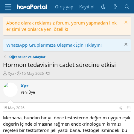
Giriş yap
Kayıt ol
Abone olarak reklamsız forum, yorum yapmadan link
erişimi ve onlarca yeni özellik!
WhatsApp Gruplarımıza Ulaşmak İçin Tıklayın!
Öğrenciler ve Adaylar
Hormon tedavisinin cadet sürecine etkisi
K
B
E
Xyz
15 May 2026
o
a
t
n
ş
i
Xyz
b
l
k
Yeni Üye
u
a
e
y
n
t
u
g
l
15 May 2026
#1
b
ı
e
a
ç
r
Merhaba, bundan bir yıl önce testosteron değerim uygun eşik
ş
t
değerin içinde olmasına rağmen endokrinologum kırmızı
l
a
reçeteli bir testosteron jeli yazdı bana. Testogel ismindeki bu
a
r