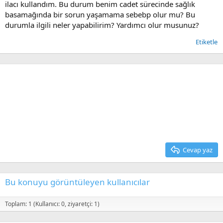
ilacı kullandım. Bu durum benim cadet sürecinde sağlık
t
i
basamağında bir sorun yaşamama sebebp olur mu? Bu
a
h
n
i
durumla ilgili neler yapabilirim? Yardımcı olur musunuz?
Etiketle
Cevap yaz
Bu konuyu görüntüleyen kullanıcılar
Toplam: 1 (Kullanıcı: 0, ziyaretçi: 1)