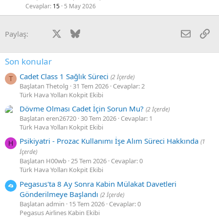
Cevaplar
15
5 May 2026
Facebook
X
Bluesky
LinkedIn
Reddit
Pinterest
Tumblr
WhatsApp
E-posta
Li
Paylaş:
Son konular
Cadet Class 1 Sağlık Süreci
(2 İçerde)
T
Başlatan Thetolg
31 Tem 2026
Cevaplar: 2
Türk Hava Yolları Kokpit Ekibi
Dövme Olması Cadet İçin Sorun Mu?
(2 İçerde)
Başlatan eren26720
30 Tem 2026
Cevaplar: 1
Türk Hava Yolları Kokpit Ekibi
Psikiyatri - Prozac Kullanımı İşe Alım Süreci Hakkında
(1
H
İçerde)
Başlatan H00wb
25 Tem 2026
Cevaplar: 0
Türk Hava Yolları Kokpit Ekibi
Pegasus'ta 8 Ay Sonra Kabin Mülakat Davetleri
Gönderilmeye Başlandı
(2 İçerde)
Başlatan admin
15 Tem 2026
Cevaplar: 0
Pegasus Airlines Kabin Ekibi